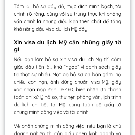
Tóm lại, hồ sơ đầy đủ, mục đích minh bạch, tài
chính rõ ràng, cùng với sự trung thực khi phỏng
vấn chính là những điều kiện then chốt để tăng
khả năng đậu visa du lịch Mỹ đấy.
Xin visa du lịch Mỹ cần những giấy tờ
gì
Nếu bạn làm hồ sơ xin visa du lịch Mỹ thì cảm
giác đầu tiên là… khá “ngợp” vì danh sách giấy
tờ thật sự nhiều. Một bộ hồ sơ cơ bản gồm: hộ
chiếu còn hạn, ảnh đúng chuẩn visa Mỹ, giấy
xác nhận nộp đơn DS-160, biên nhận đã thanh
toán phí xử lý hồ sơ, thư hẹn phỏng vấn, lịch trình
du lịch chi tiết tại Mỹ, cùng toàn bộ giấy tờ
chứng minh công việc và tài chính.
Về phần chứng minh công việc, nếu bạn là chủ
doanh nghiệp thì cần giấy phép kinh doanh và