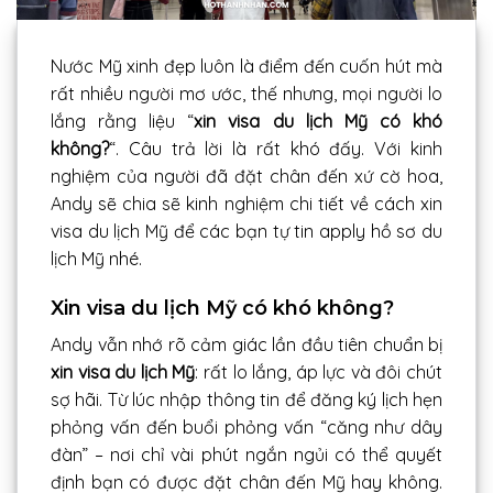
Nước Mỹ xinh đẹp luôn là điểm đến cuốn hút mà
rất nhiều người mơ ước, thế nhưng, mọi người lo
lắng rằng liệu “
xin visa du lịch Mỹ có khó
không?
“. Câu trả lời là rất khó đấy. Với kinh
nghiệm của người đã đặt chân đến xứ cờ hoa,
Andy sẽ chia sẽ kinh nghiệm chi tiết về cách xin
visa du lịch Mỹ để các bạn tự tin apply hồ sơ du
lịch Mỹ nhé.
Xin visa du lịch Mỹ có khó không?
Andy vẫn nhớ rõ cảm giác lần đầu tiên chuẩn bị
xin visa du lịch Mỹ
: rất lo lắng, áp lực và đôi chút
sợ hãi. Từ lúc nhập thông tin để đăng ký lịch hẹn
phỏng vấn đến buổi phỏng vấn “căng như dây
đàn” – nơi chỉ vài phút ngắn ngủi có thể quyết
định bạn có được đặt chân đến Mỹ hay không.