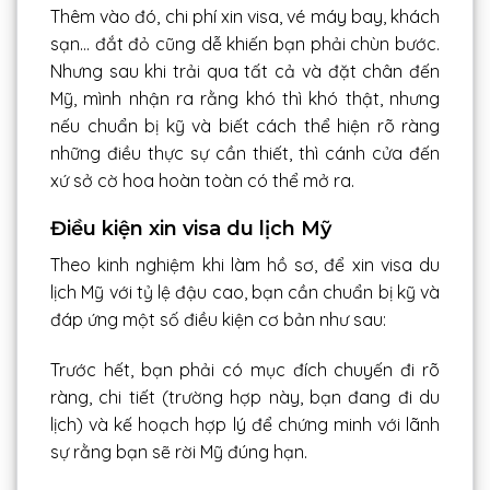
Thêm vào đó, chi phí xin visa, vé máy bay, khách
sạn… đắt đỏ cũng dễ khiến bạn phải chùn bước.
Nhưng sau khi trải qua tất cả và đặt chân đến
Mỹ, mình nhận ra rằng khó thì khó thật, nhưng
nếu chuẩn bị kỹ và biết cách thể hiện rõ ràng
những điều thực sự cần thiết, thì cánh cửa đến
xứ sở cờ hoa hoàn toàn có thể mở ra.
Điều kiện xin visa du lịch Mỹ
Theo kinh nghiệm khi làm hồ sơ, để xin visa du
lịch Mỹ với tỷ lệ đậu cao, bạn cần chuẩn bị kỹ và
đáp ứng một số điều kiện cơ bản như sau:
Trước hết, bạn phải có mục đích chuyến đi rõ
ràng, chi tiết (trường hợp này, bạn đang đi du
lịch) và kế hoạch hợp lý để chứng minh với lãnh
sự rằng bạn sẽ rời Mỹ đúng hạn.