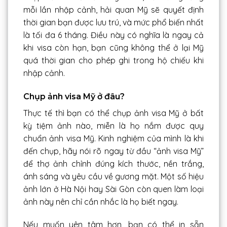
mỗi lần nhập cảnh, hải quan Mỹ sẽ quyết định
thời gian bạn được lưu trú, và mức phổ biến nhất
là tối đa 6 tháng. Điều này có nghĩa là ngay cả
khi visa còn hạn, bạn cũng không thể ở lại Mỹ
quá thời gian cho phép ghi trong hộ chiếu khi
nhập cảnh.
Chụp ảnh visa Mỹ ở đâu?
Thực tế thì bạn có thể chụp ảnh visa Mỹ ở bất
kỳ tiệm ảnh nào, miễn là họ nắm được quy
chuẩn ảnh visa Mỹ. Kinh nghiệm của mình là khi
đến chụp, hãy nói rõ ngay từ đầu “ảnh visa Mỹ”
để thợ ảnh chỉnh đúng kích thước, nền trắng,
ánh sáng và yêu cầu về gương mặt. Một số hiệu
ảnh lớn ở Hà Nội hay Sài Gòn còn quen làm loại
ảnh này nên chỉ cần nhắc là họ biết ngay.
Nếu muốn yên tâm hơn, bạn có thể in sẵn