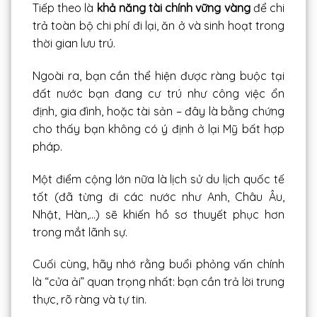
Tiếp theo là
khả năng tài chính vững vàng
để chi
trả toàn bộ chi phí đi lại, ăn ở và sinh hoạt trong
thời gian lưu trú.
Ngoài ra, bạn cần thể hiện được ràng buộc tại
đất nước bạn đang cư trú như công việc ổn
định, gia đình, hoặc tài sản – đây là bằng chứng
cho thấy bạn không có ý định ở lại Mỹ bất hợp
pháp.
Một điểm cộng lớn nữa là lịch sử du lịch quốc tế
tốt (đã từng đi các nước như Anh, Châu Âu,
Nhật, Hàn,…) sẽ khiến hồ sơ thuyết phục hơn
trong mắt lãnh sự.
Cuối cùng, hãy nhớ rằng buổi phỏng vấn chính
là “cửa ải” quan trọng nhất: bạn cần trả lời trung
thực, rõ ràng và tự tin.