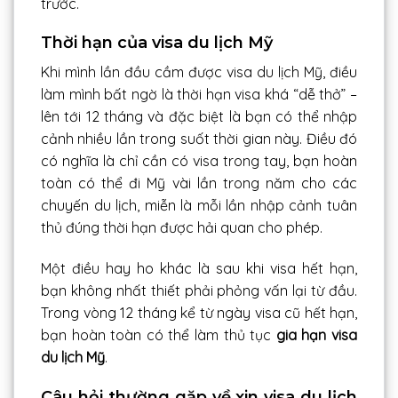
trước.
Thời hạn của visa du lịch Mỹ
Khi mình lần đầu cầm được visa du lịch Mỹ, điều
làm mình bất ngờ là thời hạn visa khá “dễ thở” –
lên tới 12 tháng và đặc biệt là bạn có thể nhập
cảnh nhiều lần trong suốt thời gian này. Điều đó
có nghĩa là chỉ cần có visa trong tay, bạn hoàn
toàn có thể đi Mỹ vài lần trong năm cho các
chuyến du lịch, miễn là mỗi lần nhập cảnh tuân
thủ đúng thời hạn được hải quan cho phép.
Một điều hay ho khác là sau khi visa hết hạn,
bạn không nhất thiết phải phỏng vấn lại từ đầu.
Trong vòng 12 tháng kể từ ngày visa cũ hết hạn,
bạn hoàn toàn có thể làm thủ tục
gia hạn visa
du lịch Mỹ
.
Câu hỏi thường gặp về xin visa du lịch