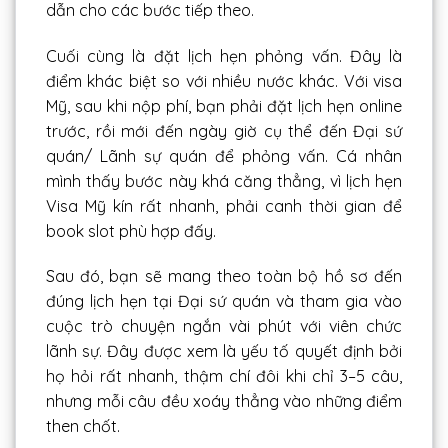
dẫn cho các bước tiếp theo.
Cuối cùng là đặt lịch hẹn phỏng vấn. Đây là
điểm khác biệt so với nhiều nước khác. Với visa
Mỹ, sau khi nộp phí, bạn phải đặt lịch hẹn online
trước, rồi mới đến ngày giờ cụ thể đến Đại sứ
quán/ Lãnh sự quán để phỏng vấn. Cá nhân
mình thấy bước này khá căng thẳng, vì lịch hẹn
Visa Mỹ kín rất nhanh, phải canh thời gian để
book slot phù hợp đấy.
Sau đó, bạn sẽ mang theo toàn bộ hồ sơ đến
đúng lịch hẹn tại Đại sứ quán và tham gia vào
cuộc trò chuyện ngắn vài phút với viên chức
lãnh sự. Đây được xem là yếu tố quyết định bởi
họ hỏi rất nhanh, thậm chí đôi khi chỉ 3–5 câu,
nhưng mỗi câu đều xoáy thẳng vào những điểm
then chốt.