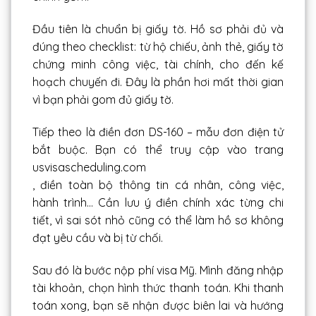
Đầu tiên là chuẩn bị giấy tờ. Hồ sơ phải đủ và
đúng theo checklist: từ hộ chiếu, ảnh thẻ, giấy tờ
chứng minh công việc, tài chính, cho đến kế
hoạch chuyến đi. Đây là phần hơi mất thời gian
vì bạn phải gom đủ giấy tờ.
Tiếp theo là điền đơn DS-160 – mẫu đơn điện tử
bắt buộc. Bạn có thể truy cập vào trang
usvisascheduling.com
, điền toàn bộ thông tin cá nhân, công việc,
hành trình… Cần lưu ý điền chính xác từng chi
tiết, vì sai sót nhỏ cũng có thể làm hồ sơ không
đạt yêu cầu và bị từ chối.
Sau đó là bước nộp phí visa Mỹ. Mình đăng nhập
tài khoản, chọn hình thức thanh toán. Khi thanh
toán xong, bạn sẽ nhận được biên lai và hướng