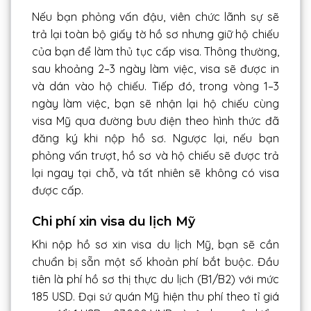
Nếu bạn phỏng vấn đậu, viên chức lãnh sự sẽ
trả lại toàn bộ giấy tờ hồ sơ nhưng giữ hộ chiếu
của bạn để làm thủ tục cấp visa. Thông thường,
sau khoảng 2–3 ngày làm việc, visa sẽ được in
và dán vào hộ chiếu. Tiếp đó, trong vòng 1–3
ngày làm việc, bạn sẽ nhận lại hộ chiếu cùng
visa Mỹ qua đường bưu điện theo hình thức đã
đăng ký khi nộp hồ sơ. Ngược lại, nếu bạn
phỏng vấn trượt, hồ sơ và hộ chiếu sẽ được trả
lại ngay tại chỗ, và tất nhiên sẽ không có visa
được cấp.
Chi phí xin visa du lịch Mỹ
Khi nộp hồ sơ xin visa du lịch Mỹ, bạn sẽ cần
chuẩn bị sẵn một số khoản phí bắt buộc. Đầu
tiên là phí hồ sơ thị thực du lịch (B1/B2) với mức
185 USD. Đại sứ quán Mỹ hiện thu phí theo tỉ giá