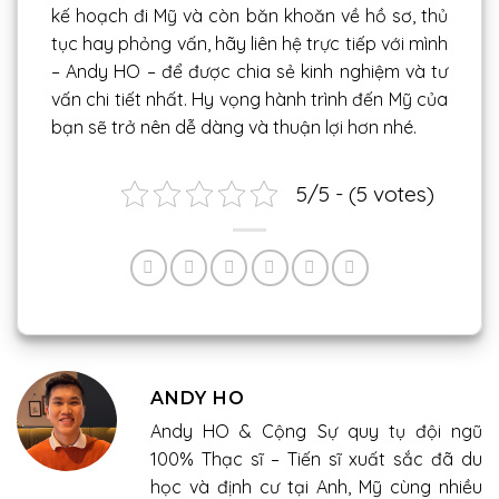
kế hoạch đi Mỹ và còn băn khoăn về hồ sơ, thủ
tục hay phỏng vấn, hãy liên hệ trực tiếp với mình
– Andy HO – để được chia sẻ kinh nghiệm và tư
vấn chi tiết nhất. Hy vọng hành trình đến Mỹ của
bạn sẽ trở nên dễ dàng và thuận lợi hơn nhé.
5/5 - (5 votes)
ANDY HO
Andy HO & Cộng Sự quy tụ đội ngũ
100% Thạc sĩ – Tiến sĩ xuất sắc đã du
học và định cư tại Anh, Mỹ cùng nhiều