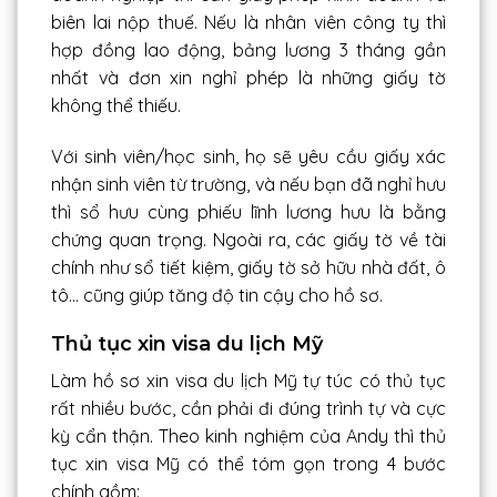
biên lai nộp thuế. Nếu là nhân viên công ty thì
hợp đồng lao động, bảng lương 3 tháng gần
nhất và đơn xin nghỉ phép là những giấy tờ
không thể thiếu.
Với sinh viên/học sinh, họ sẽ yêu cầu giấy xác
nhận sinh viên từ trường, và nếu bạn đã nghỉ hưu
thì sổ hưu cùng phiếu lĩnh lương hưu là bằng
chứng quan trọng. Ngoài ra, các giấy tờ về tài
chính như sổ tiết kiệm, giấy tờ sở hữu nhà đất, ô
tô… cũng giúp tăng độ tin cậy cho hồ sơ.
Thủ tục xin visa du lịch Mỹ
Làm hồ sơ xin visa du lịch Mỹ tự túc có thủ tục
rất nhiều bước, cần phải đi đúng trình tự và cực
kỳ cẩn thận. Theo kinh nghiệm của Andy thì thủ
tục xin visa Mỹ có thể tóm gọn trong 4 bước
chính gồm: