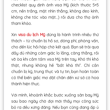
checklist quy định ảnh visa Mỹ (kích thước 5×5
cm, nền trắng, mặt nhìn thẳng, không đeo kính,
không che tóc vào mặt…) rồi đưa cho thợ ảnh
tham khảo.
Xin
visa du lịch Mỹ
đúng là hành trình nhiều thử
thách – từ chuẩn bị hồ sơ, đóng phí, phỏng vấn,
cho đến lúc hồi hộp chờ kết quả. Bạn sẽ trải qua
đầy đủ những cảm giác lo lắng, căng thẳng, rồi
vỡ òa khi cầm tấm visa Mỹ trên tay. Khó thì khó
thật, nhưng không hề “bất khả thi”. Chỉ cần
chuẩn bị kỹ, trung thực và tự tin, bạn hoàn toàn
có thể biến giấc mơ đặt chân đến xứ sở cờ hoa
thành hiện thực.
Với mình, khoảnh khắc bước xuống sân bay Mỹ
sau bao ngày chờ đợi mới thấy mọi công sức
bỏ ra đều xứng đáng. Nếu bạn cũng đang ấp ủ