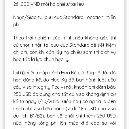
261.000 VND mỗi hộ chiếu/tài liệu.
Nhận/Giao tại bưu cục Standard Location: miễn
phí.
Theo trải nghiệm của mình, nếu không gấp thì
cứ chọn nhận tại bưu cục Standard để tiết kiệm
chi phí, còn khi cần lấy hộ chiếu sớm thì dịch vụ
hỏa tốc là lựa chọn hợp lý.
Lưu ý:
Việc nhập cảnh Hoa Kỳ giờ đây sẽ đắt đỏ
hơn đáng kể, do Hoa Kỳ đã ban hành luật yêu
cầu Visa Integrity Fee – một khoản phí đảm bảo
250 USD áp dụng cho tất cả visa không định cư
kể từ ngày 1/10/2025. Điều này có nghĩa là bên
cạnh phí visa hiện hành (ví dụ 185 USD cho visa
du lịch B1/B2), bạn sẽ phải chi thêm 250 USD
nữa, nâng tổng phí lên mức khá cao so với