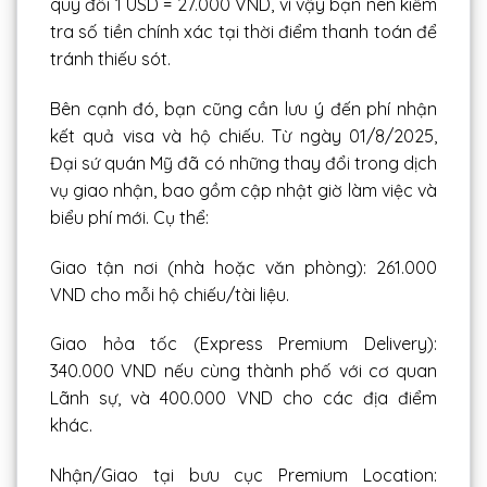
quy đổi 1 USD = 27.000 VND, vì vậy bạn nên kiểm
tra số tiền chính xác tại thời điểm thanh toán để
tránh thiếu sót.
Bên cạnh đó, bạn cũng cần lưu ý đến phí nhận
kết quả visa và hộ chiếu. Từ ngày 01/8/2025,
Đại sứ quán Mỹ đã có những thay đổi trong dịch
vụ giao nhận, bao gồm cập nhật giờ làm việc và
biểu phí mới. Cụ thể:
Giao tận nơi (nhà hoặc văn phòng): 261.000
VND cho mỗi hộ chiếu/tài liệu.
Giao hỏa tốc (Express Premium Delivery):
340.000 VND nếu cùng thành phố với cơ quan
Lãnh sự, và 400.000 VND cho các địa điểm
khác.
Nhận/Giao tại bưu cục Premium Location: